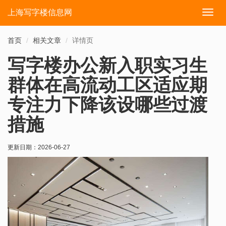
上海写字楼信息网
切
换
导
首页
相关文章
详情页
航
写字楼办公新入职实习生
群体在高流动工区适应期
专注力下降该设哪些过渡
措施
更新日期：
2026-06-27