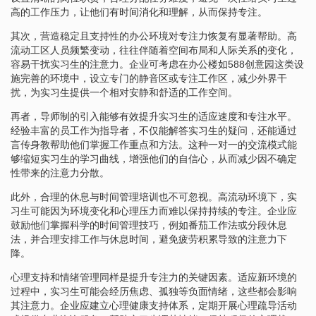
高的工作压力，让他们有时间消化和理解，从而保持专注。
其次，营造稳定且支持性的办公环境对专注力恢复有显著帮助。高
流动工区人员频繁变动，往往伴随着空间布局和人际关系的变化，
容易干扰实习生的注意力。企业可考虑在办公楼如588创意园这类设
施完善的环境中，设立专门的静音区或专注工作区，减少外界干
扰，为实习生提供一个相对安静和舒适的工作空间。
再者，导师制的引入能够有效提升实习生的适应速度和专注水平。
经验丰富的员工作为指导者，不仅能解答实习生的疑问，还能通过
言传身教帮助他们掌握工作重点和方法。这种一对一的交流模式能
够缩短实习生的学习曲线，增强他们的自信心，从而减少因不确定
性带来的注意力分散。
此外，合理的休息与时间管理培训也不可忽视。高流动环境下，实
习生可能因为环境变化和心理压力而难以保持持续的专注。企业应
鼓励他们掌握科学的时间管理技巧，例如番茄工作法或分段休息
法，并合理安排工作与休息时间，避免疲劳积累导致的注意力下
降。
心理支持和情绪管理同样是提升专注力的关键因素。适应新环境的
过程中，实习生可能会经历焦虑、孤独等负面情绪，这些都会影响
其注意力。企业应建立心理健康支持体系，定期开展心理疏导活动