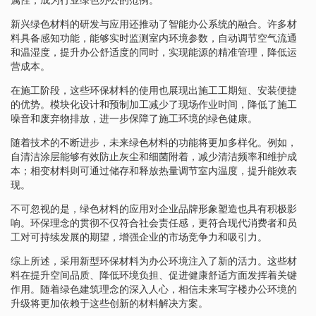
新兴绿色材料的研发与应用还推动了智能办公系统的融合。许多材
料具备感知功能，能够实时监测室内环境参数，自动调节空气流通
和温湿度，提升办公舒适度的同时，实现能源的精准管理，降低运
营成本。
在施工阶段，这些环保材料的使用也展现出施工工期短、安装便捷
的优势。模块化设计和预制加工减少了现场作业时间，降低了施工
噪音和废弃物排放，进一步保障了施工环境的绿色健康。
随着技术的不断进步，未来绿色材料的功能将更加多样化。例如，
自清洁涂层能够有效防止灰尘和细菌附着，减少清洁频率和维护成
本；相变材料则可通过储存和释放热量调节室内温度，提升能效表
现。
不可忽视的是，绿色材料的应用对企业品牌形象塑造也具有积极影
响。环保理念的贯彻不仅符合社会责任感，更符合现代消费者和员
工对可持续发展的期望，增强企业的市场竞争力和吸引力。
综上所述，采用新型环保材料为办公环境注入了新的活力。这些材
料在提升空间品质、降低环境负担、促进健康舒适方面发挥着关键
作用。随着绿色建筑理念的深入人心，相信未来写字楼办公环境的
升级将更加依赖于这些创新的材料解决方案。