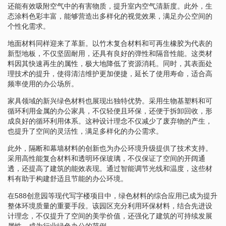
还能有效吸附空气中的有害物质，提升室内空气清新度。此外，生
态涂料色彩丰富，能够营造出多样化的视觉效果，满足办公空间的
个性化需求。
地面材料同样迎来了革新。以竹木复合材料和可再生橡胶为代表的
新型地板，不仅坚固耐用，还具有良好的弹性和隔音性能。这类材
料因其快速再生的属性，极大地降低了资源消耗。同时，其表面处
理技术的提升，使得清洁维护更加便捷，延长了使用寿命，适合高
频率使用的办公场所。
家具领域的新兴绿色材料也展现出独特优势。采用生物基塑料和可
循环利用金属的办公家具，不仅轻便且环保，还便于拆卸回收，形
成良好的循环利用体系。这种设计理念不仅减少了废弃物的产生，
也提升了空间的灵活性，满足多样化的办公需求。
此外，隔断和幕墙材料的创新也为办公环境升级提供了技术支持。
采用高性能复合材料和透明环保玻璃，不仅保证了空间的开阔通
透，还提高了建筑的能效表现。通过智能调节光线和温度，这些材
料有助于构建舒适且节能的办公环境。
在588创意园等现代写字楼项目中，绿色材料的综合应用已成为提升
整体环境质量的重要手段。该园区充分利用环保材料，结合先进设
计理念，不仅提升了空间的美学价值，还强化了建筑的可持续发展
属性，成为行业绿色办公的范例。