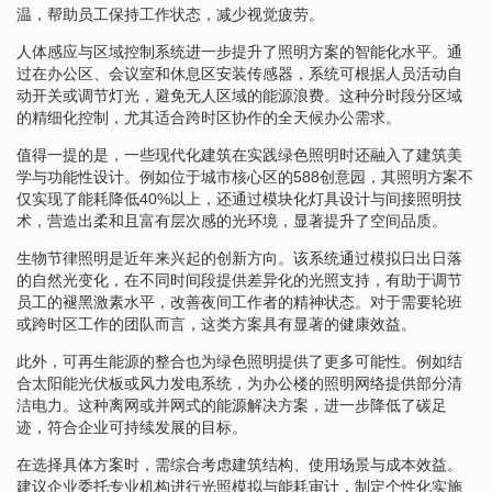
温，帮助员工保持工作状态，减少视觉疲劳。
人体感应与区域控制系统进一步提升了照明方案的智能化水平。通
过在办公区、会议室和休息区安装传感器，系统可根据人员活动自
动开关或调节灯光，避免无人区域的能源浪费。这种分时段分区域
的精细化控制，尤其适合跨时区协作的全天候办公需求。
值得一提的是，一些现代化建筑在实践绿色照明时还融入了建筑美
学与功能性设计。例如位于城市核心区的588创意园，其照明方案不
仅实现了能耗降低40%以上，还通过模块化灯具设计与间接照明技
术，营造出柔和且富有层次感的光环境，显著提升了空间品质。
生物节律照明是近年来兴起的创新方向。该系统通过模拟日出日落
的自然光变化，在不同时间段提供差异化的光照支持，有助于调节
员工的褪黑激素水平，改善夜间工作者的精神状态。对于需要轮班
或跨时区工作的团队而言，这类方案具有显著的健康效益。
此外，可再生能源的整合也为绿色照明提供了更多可能性。例如结
合太阳能光伏板或风力发电系统，为办公楼的照明网络提供部分清
洁电力。这种离网或并网式的能源解决方案，进一步降低了碳足
迹，符合企业可持续发展的目标。
在选择具体方案时，需综合考虑建筑结构、使用场景与成本效益。
建议企业委托专业机构进行光照模拟与能耗审计，制定个性化实施