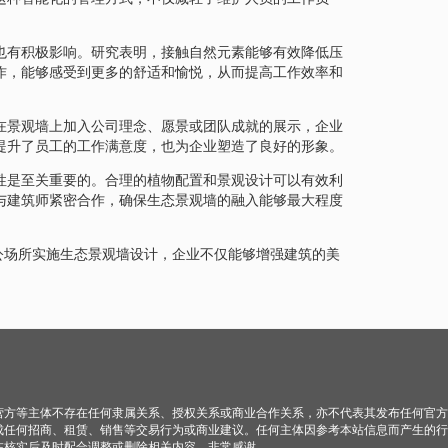
也有积极影响。研究表明，接触自然元素能够有效降低压
作，能够感受到更多的舒适和愉悦，从而提高工作效率和
在景观墙上加入公司理念、愿景或团队成就的展示，企业
提升了员工的工作满意度，也为企业塑造了良好的形象。
性是至关重要的。合理的植物配置和景观设计可以有效利
与建筑师紧密合作，确保生态景观墙的融入能够最大程度
公场所实施生态景观墙设计，企业不仅能够增强建筑的美
营方等主体不存在任何隶属关系、授权关系或商业合作关系，亦不代表其发布任何官方
成任何招商、租赁、销售等交易行为或商业建议。任何主体因参考本站信息而产生的行
在核实后及时配合调整或删除相关内容，非常感谢。