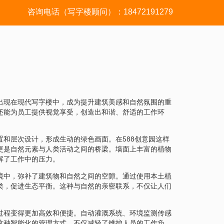
咨询电话（写字楼顾问）：18472191279
出现在现代写字楼中，成为提升建筑美感和自然氛围的重
还能为员工提供视觉享受，创造出和谐、舒适的工作环
和层次设计，形成生动的绿色画面。在588创意园这样
更是自然元素与人类活动之间的桥梁。墙面上丰富的植物
解了工作中的压力。
境中，弥补了建筑物和自然之间的空隙。通过使用本土植
类，促进生态平衡。这种与自然的亲密联系，不仅让人们
。
过程变得更加高效和便捷。自动灌溉系统、环境监测传感
这种智能化的管理方式，不仅减轻了维护人员的工作负