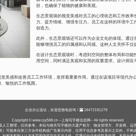
担，也确保了植物的健康和美观。
生态景观墙的视觉美感对员工的心理状态和工作效率
力、提升情绪、增强专注力。员工在这样的环境中工
创造力。
此外，生态景观墙还可以作为企业文化的体现。通过
能够增强员工的归属感和认同感。这种人文关怀不仅
在设计生态景观墙时，考虑到空间的整体布局和功能
用空间，同时满足美观和实用的双重需求。设计师应
视觉美感和改善员工工作环境，发挥着重要作用。通过在该项目等现代办
康、愉悦的工作氛围。
企业办公选址，欢迎您致电咨询！
18472191279
Copyright © www.cyy588.cn --上海写字楼信息网-- All rights reserved.
及人工整理，仅供参考。本站与相关写字楼的大厦产权方、物业管理方、开发商、运
等）可能来自第三方合作机构或广告展示内容，仅用于信息参考及展示之目的，不构
。如相关权利人认为本页面内容存在不当之处，可通过合法途径联系处理，本平台将